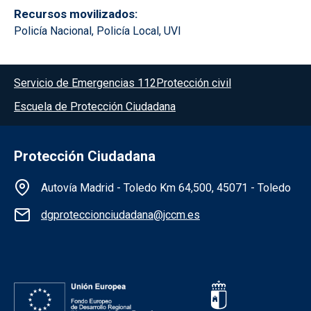
Recursos movilizados
Policía Nacional, Policía Local, UVI
Menú del pie
Servicio de Emergencias 112
Protección civil
Escuela de Protección Ciudadana
Protección Ciudadana
Información de la institución
Autovía Madrid - Toledo Km 64,500, 45071 - Toledo
dgproteccionciudadana@jccm.es
Redes sociales institución