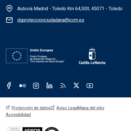
Información de la institución
Autovía Madrid - Toledo Km 64,500, 45071 - Toledo
dgproteccionciudadana@jccm.es
Redes sociales institución
Redes sociales JCCM
Menú legal
Protección de datos
Aviso Legal
Mapa del sitio
Accesibilidad