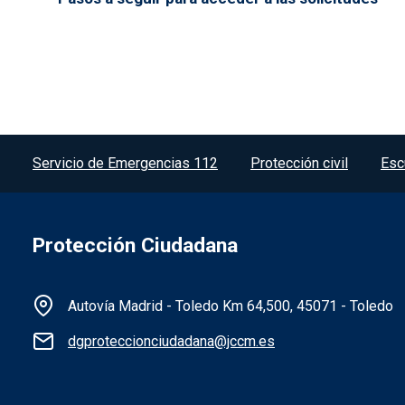
Menú del pie
Servicio de Emergencias 112
Protección civil
Esc
Protección Ciudadana
Información de la institución
Autovía Madrid - Toledo Km 64,500, 45071 - Toledo
dgproteccionciudadana@jccm.es
Redes sociales institución