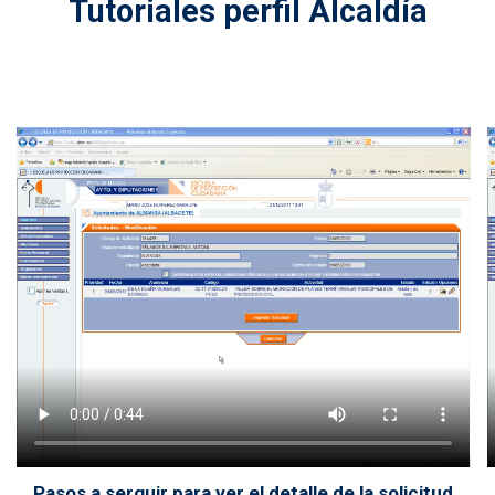
Tutoriales perfil Alcaldía
Archivo de vídeo
Pasos a serguir para ver el detalle de la solicitud