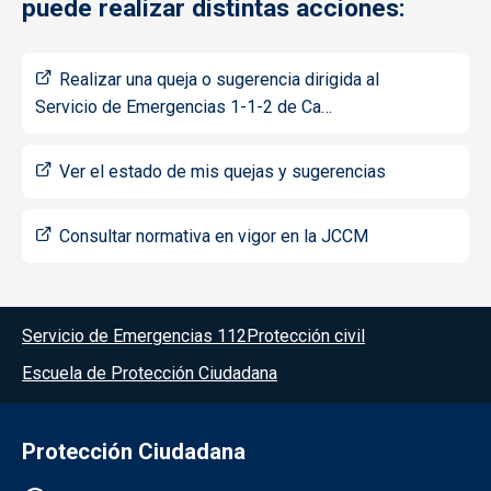
puede realizar distintas acciones:
Realizar una queja o sugerencia dirigida al
Servicio de Emergencias 1-1-2 de Ca…
Ver el estado de mis quejas y sugerencias
Consultar normativa en vigor en la JCCM
Menú del pie
Servicio de Emergencias 112
Protección civil
Escuela de Protección Ciudadana
Protección Ciudadana