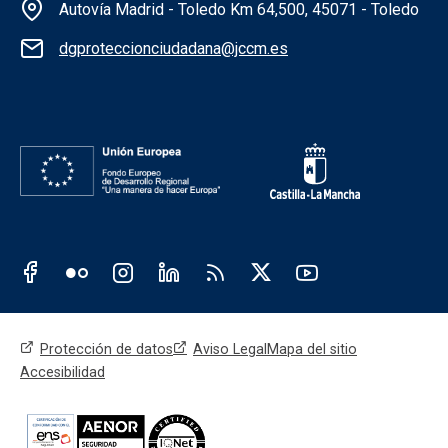
Información de la institución
Autovía Madrid - Toledo Km 64,500, 45071 - Toledo
dgproteccionciudadana@jccm.es
Redes sociales institución
Redes sociales JCCM
Menú legal
Protección de datos
Aviso Legal
Mapa del sitio
Accesibilidad