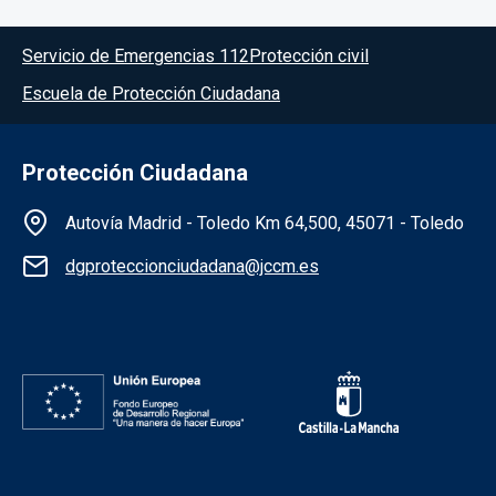
Menú del pie
Servicio de Emergencias 112
Protección civil
Escuela de Protección Ciudadana
Protección Ciudadana
Información de la institución
Autovía Madrid - Toledo Km 64,500, 45071 - Toledo
dgproteccionciudadana@jccm.es
Redes sociales institución