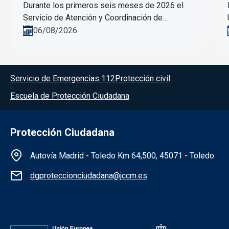
Durante los primeros seis meses de 2026 el
Servicio de Atención y Coordinación de
Urgencias y Emergencias 1-1-2 de Castilla-La
06/08/2026
Mancha gestionó un...
Menú del pie
Servicio de Emergencias 112
Protección civil
Escuela de Protección Ciudadana
Protección Ciudadana
Información de la institución
Autovía Madrid - Toledo Km 64,500, 45071 - Toledo
dgproteccionciudadana@jccm.es
Redes sociales institución