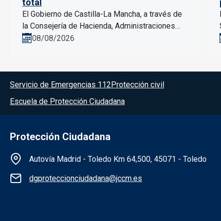
total
El Gobierno de Castilla-La Mancha, a través de
la Consejería de Hacienda, Administraciones
Públicas y Transformación Digital, activará a las
08/08/2026
10:00...
Menú del pie
Servicio de Emergencias 112
Protección civil
Escuela de Protección Ciudadana
Protección Ciudadana
Información de la institución
Autovía Madrid - Toledo Km 64,500, 45071 - Toledo
dgproteccionciudadana@jccm.es
Redes sociales institución