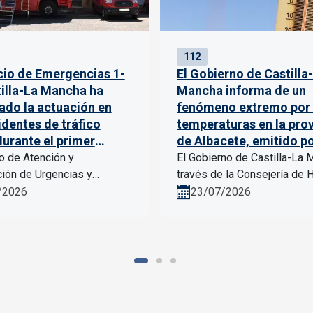
112
icio de Emergencias 1-
El Gobierno de Castilla
tilla-La Mancha ha
Mancha informa de un
ado la actuación en
fenómeno extremo por 
identes de tráfico
temperaturas en la pro
durante el primer
de Albacete, emitido p
re
AEMET
io de Atención y
El Gobierno de Castilla-La 
ión de Urgencias y
través de la Consejería de 
as 1-1-2 de Castilla-La
Administraciones Públicas 
/2026
23/07/2026
organismo perteneciente a
Transformación Digital ha no
ería de Hacienda...
a los...