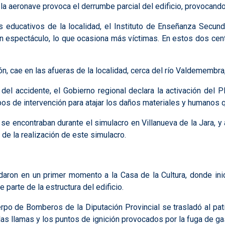
de la aeronave provoca el derrumbe parcial del edificio, provoca
s educativos de la localidad, el Instituto de Enseñanza Secund
 espectáculo, lo que ocasiona más víctimas. En estos dos cent
ón, cae en las afueras de la localidad, cerca del río Valdemembr
al del accidente, el Gobierno regional declara la activación del
pos de intervención para atajar los daños materiales y humanos 
e encontraban durante el simulacro en Villanueva de la Jara, y 
de la realización de este simulacro.
daron en un primer momento a la Casa de la Cultura, donde in
parte de la estructura del edificio.
erpo de Bomberos de la Diputación Provincial se trasladó al pa
s llamas y los puntos de ignición provocados por la fuga de gas,