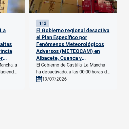
112
-La
El Gobierno regional desactiva
el Plan Específico por
altas
Fenómenos Meteorológicos
vincia
Adversos (METEOCAM) en
or
Albacete, Cuenca y
Guadalajara
Mancha, a
El Gobierno de Castilla-La Mancha
Hacienda,
ha desactivado, a las 00:00 horas de
y
hoy, el Plan Específico ante el
13/07/2026
tificado
Riesgo por Fenómenos
Meteorológicos Adversos...