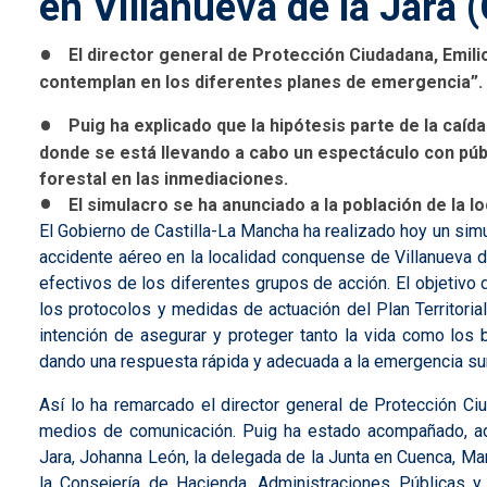
en Villanueva de la Jara 
El director general de Protección Ciudadana, Emili
contemplan en los diferentes planes de emergencia”. El
Puig ha explicado que la hipótesis parte de la caíd
donde se está llevando a cabo un espectáculo con púb
forestal en las inmediaciones.
El simulacro se ha anunciado a la población de la 
El Gobierno de Castilla-La Mancha ha realizado hoy un sim
accidente aéreo en la localidad conquense de Villanueva d
efectivos de los diferentes grupos de acción. El objetivo d
los protocolos y medidas de actuación del
Plan
Territori
intención de asegurar y proteger tanto la vida como los 
dando una respuesta rápida y adecuada a la emergencia su
Así lo ha remarcado el director general de Protección Ciu
medios de comunicación. Puig ha estado acompañado, ade
Jara, Johanna León, la delegada de la Junta en Cuenca, Ma
la Consejería de Hacienda, Administraciones Públicas y