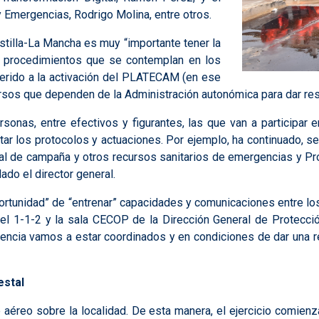
y Emergencias, Rodrigo Molina, entre otros.
tilla-La Mancha es muy “importante tener la
y procedimientos que se contemplan en los
ferido a la activación del PLATECAM (en ese
ursos que dependen de la Administración autonómica para dar re
onas, entre efectivos y figurantes, las que van a participar
citar los protocolos y actuaciones. Por ejemplo, ha continuado, s
l de campaña y otros recursos sanitarios de emergencias y Prot
ado el director general.
 oportunidad” de “entrenar” capacidades y comunicaciones entre lo
1-1-2 y la sala CECOP de la Dirección General de Protección 
ncia vamos a estar coordinados y en condiciones de dar una re
estal
 aéreo sobre la localidad. De esta manera, el ejercicio comien