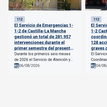
112
112
El Servicio de Emergencias 1-
El Serv
1-2 de Castilla-La Mancha
1-2 Cas
gestionó un total de 281.957
coordin
intervenciones durante el
128 acc
primer semestre del presente
graves 
año
semest
Durante los primeros seis meses
El Servic
de 2026 el Servicio de Atención y
Coordinac
Coordinación de Urgencias y
Emergenci
06/08/2026
04/08
Emergencias 1-1-2 de Castilla-La
Mancha, 
Mancha gestionó un...
la Consej