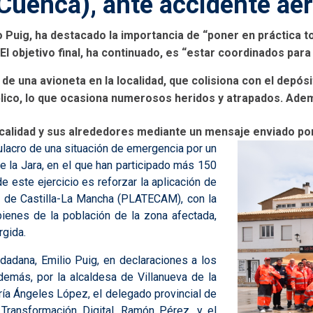
(Cuenca), ante accidente aé
o Puig, ha destacado la importancia de “poner en práctica 
 objetivo final, ha continuado, es “estar coordinados para
a de una avioneta en la localidad, que colisiona con el depó
lico, lo que ocasiona numerosos heridos y atrapados. Adem
localidad y sus alrededores mediante un mensaje enviado por
ulacro de una situación de emergencia por un
e la Jara, en el que han participado más 150
e este ejercicio es reforzar la aplicación de
al de Castilla-La Mancha (PLATECAM), con la
bienes de la población de la zona afectada,
rgida.
dadana, Emilio Puig, en declaraciones a los
más, por la alcaldesa de Villanueva de la
ría Ángeles López, el delegado provincial de
 Transformación Digital, Ramón Pérez, y el