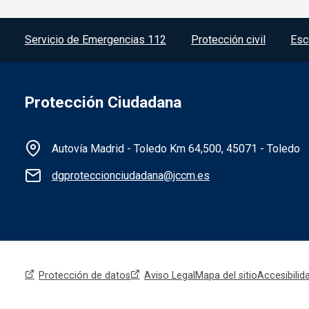
Menú del pie
Servicio de Emergencias 112
Protección civil
Esc
Protección Ciudadana
Información de la institución
Autovía Madrid - Toledo Km 64,500, 45071 - Toledo
dgproteccionciudadana@jccm.es
Redes sociales institución
Menú legal
Protección de datos
Aviso Legal
Mapa del sitio
Accesibilid