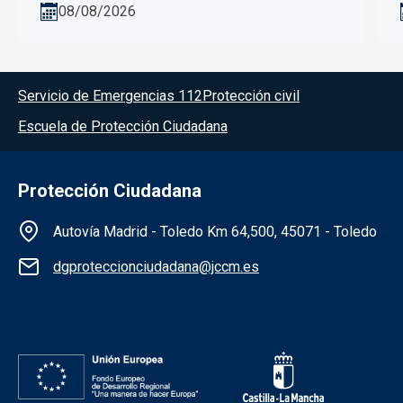
Públicas y Transformación Digital, activará a las
08/08/2026
10:00...
Menú del pie
Servicio de Emergencias 112
Protección civil
Escuela de Protección Ciudadana
Protección Ciudadana
Información de la institución
Autovía Madrid - Toledo Km 64,500, 45071 - Toledo
dgproteccionciudadana@jccm.es
Redes sociales institución