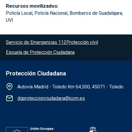
Recursos movilizados
Policía Local, Policía Nacional, Bomberos de Guadalajara,
UVI
Menú del pie
Servicio de Emergencias 112
Protección civil
Escuela de Protección Ciudadana
Protección Ciudadana
Información de la institución
Autovía Madrid - Toledo Km 64,500, 45071 - Toledo
dgproteccionciudadana@jccm.es
Redes sociales institución