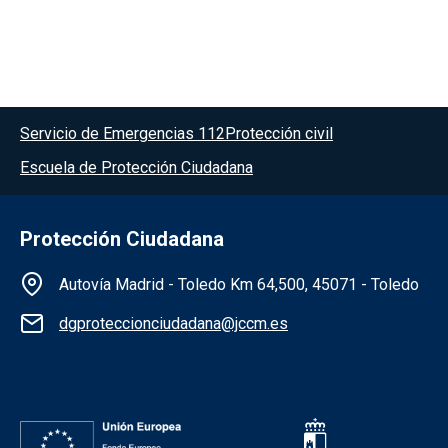
Menú del pie
Servicio de Emergencias 112
Protección civil
Escuela de Protección Ciudadana
Protección Ciudadana
Información de la institución
Autovía Madrid - Toledo Km 64,500, 45071 - Toledo
dgproteccionciudadana@jccm.es
Redes sociales institución