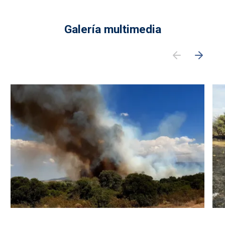
Galería multimedia
Imagen
Im